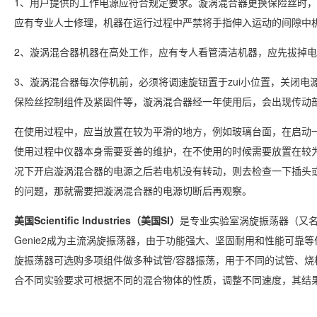
1、用户提供的工作电源应符合规定要求。漩涡混合器更换保险丝时
应有专业人士修理，机器在运行过程中严禁将手指伸入运动的间隙中
2、漩涡混合器机器在高处工作，应有专人看管清洁机器，应先拔掉
3、漩涡混合器每次停机前，必须将调速旋钮置于zui小位置，关闭
保险丝控制组件及紧固件等，漩涡混合器经一年使用后，会出现传动
在使用过程中，应当放置在较为平滑的地方，例如玻璃台面，在启动
使用过程中仪器本身需要妥善的维护，在不使用的时候需要放置在较
况下开启漩涡混合器的电源之后若电机没有转动，则去检查一下插头
的问题，那就需要把漩涡混合器的电源切断后再观察。
美国Scientific Industries（美国SI）
是专业实验室涡旋振荡器（又名“漩
Genie2成为主流涡旋振荡器，由于功能强大、坚固耐用和性能可靠等优点
旋振荡器可选购多项组件做多种试管/容器振荡，用于不同的试管、
合不同实验要求可根据不同的混合物体的性质，调整不同速度，其结