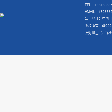
TEL：138186
EMAIL：182636
公司地址：中国 
版权所有：@20
上海峰志--进口