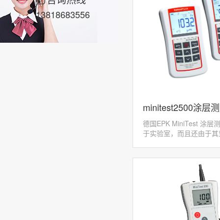
13818683556
minitest2500涂
德国EPK MiniTest 
于实验室，而且还由于其
65 防护等级，所以同样
用。两款机型均配备 USB