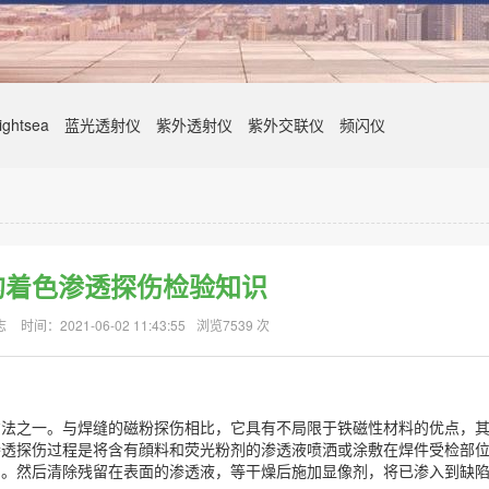
ghtsea
蓝光透射仪
紫外透射仪
紫外交联仪
频闪仪
的着色渗透探伤检验知识
志
时间：2021-06-02 11:43:55
浏览7539 次
方法之一。与焊缝的磁粉探伤相比，它具有不局限于铁磁性材料的优点，
渗透探伤过程是将含有顔料和荧光粉剂的渗透液喷洒或涂敷在焊件受检部
中。然后清除残留在表面的渗透液，等干燥后施加显像剂，将已渗入到缺