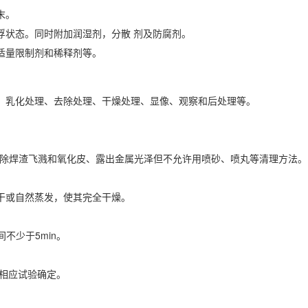
末。
浮状态。同时附加润湿剂，分散 剂及防腐剂。
适量限制剂和稀释剂等。
、乳化处理、去除处理、干燥处理、显像、观察和后处理等。
。
磨去除焊渣飞溅和氧化皮、露出金属光泽但不允许用喷砂、喷丸等清理方法。
干或自然蒸发，使其完全干燥。
间不少于5min。
由相应试验确定。