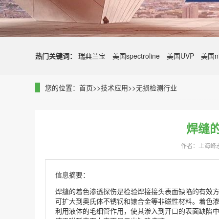
热门关键词：
瑞典兰宝
美国spectroline
美国UVP
美国ni
您的位置：
首页
>>
技术应用
>>
无损检测行业
焊缝
作者：上海峰
信息摘要：
焊缝的着色渗透探伤是检验焊接接头表面缺陷的有效
可扩大到奥氏体不锈钢和镣合金等非磁性材料。着色
利用液体的毛细管作用，使其渗入到开口的表面缺陷