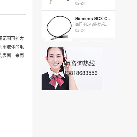
02-24
​Siemens SCX-CAS05信号电缆
西门子LMS数据采集仪信号通讯电缆： 1针LEMO CAMAC转BNC母头 ...
02-24
用范围可扩大
利用液体的毛
到表面上来而
咨询热线
13818683556