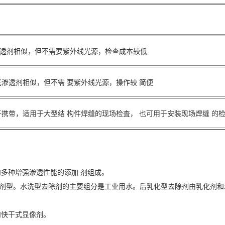
透剂相似，但不需要紫外线光源，检查成本较低
光渗透剂相似，但不需 要紫外线光源，操作较 简便
于携带，适用于大型结 构件焊缝的现场检査， 也可用于安装现场焊缝 的
和多种增强渗透性能的添加 剂组成。
溶剂型。水洗型去除剂的主要组分是工业用水。后乳化型去除剂由乳化剂
和快干式显像剂。