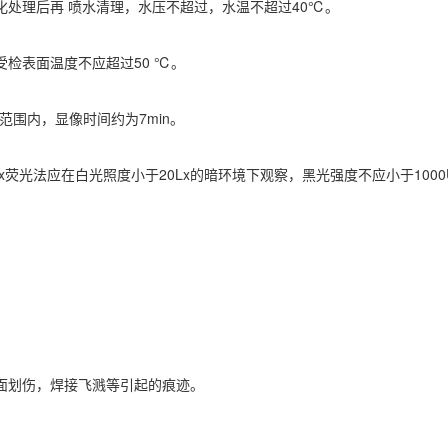
处理后再 喷水清理，水压不超过，水温不超过40℃。
检表面温度不应超过50 ℃。
范围内，显像时间约为7min。
光法应在白光照度小于20Lx的暗环境下观察，黑光强度不应小于1000Uw
面划伤，焊接飞溅等引起的痕迹。