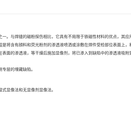
之一。与焊缝的磁粉探伤相比，它具有不局限于铁磁性材料的优点，其应
程是将含有顔料和荧光粉剂的渗透液喷洒或涂敷在焊件受检部位表面上，
在表面的渗透液，等干燥后施加显像剂，将已渗入到缺陷中的渗透液吸附
测专层的埋藏缺陷。
湿式显像法和无显像剂显像法。