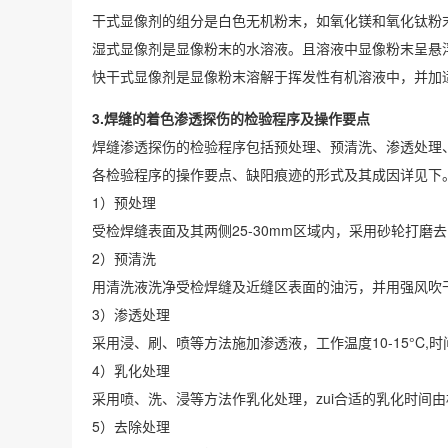
干式显像剂的组分是白色无机粉末，如氧化镁和氧化钛粉
湿式显像剂是显像粉末的水溶液。且溶液中显像粉末呈悬
快干式显像剂是显像粉末溶解于挥发性有机溶液中，并加
3.焊缝的着色渗透探伤的检验程序及操作要点
焊缝渗透探伤的检验程序包括预处理、预清洗、渗透处理
各检验程序的操作要点、缺阳痕迹的形式及其成因详见下
1）预处理
受检焊缝表面及其两侧25-30mm区域内，采用砂轮打
2）预清洗
用清洗液洗净受检焊缝及近缝区表面的油污，并用强风吹
3）渗透处理
采用浸、刷、喷等方法施加渗透液，工作温度10-15°C,时
4）乳化处理
采用喷、洗、浸等方法作乳化处理，zui合适的乳化时间
5）去除处理