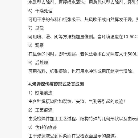
水洗型去除剂、直接喷水清洗。用后乳化型去除剂，经乳化
6）干燥处理
可用干净的布料和纸张吸干、热风吹干或自然挥发干燥。受
7）显像
可用喷、浸、刷等方法施加显像剂。当环境温度在10-50C
8）观察
在显像的同时，即行观察。着色法要求白光照度大于500Lx荧
9）后处理
可用布料、纸张擦除，也可用水冲洗或用压缩空气清除。
4.渗透探伤痕迹形式及其成因
1）缺陷痕迹
由各种焊接缺陷如裂纹、夹渣、气孔等引起的痕迹！
2）工艺痕迹
由受检焊件加工工艺过程、结构特殊的几何形状以及由表
3）伪缺陷痕迹
由于渗透液受到污染而在受检表面显示的痕迹。