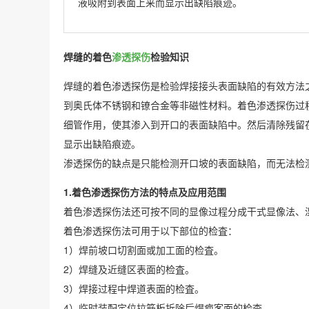
液吸附到表面上来而显示出缺陷痕迹。
焊缝的着色
渗透探伤
检验知识
焊缝的着色渗透探伤是检验焊接接头表面缺陷的有效方法
到奥氏体不锈钢和镣合金等非磁性材料。着色渗透探伤过
细管作用，使其渗入到开口的表面缺陷中。然后清除残留
显示出缺陷痕迹。
渗透探伤的缺点是只能检测开口坡的表面缺陷，而无法检
1.着色渗透探伤方法的特点及应用范围
着色渗透探伤法还可按不同的显像过程分成干式显像法、
着色渗透探伤法可用于以下部位的检査：
1）焊前坡口切割面或加工面的检査。
2）焊缝及近缝区表面的检査。
3）焊接过程中焊道表面的检査。
4）临时装配定位拉筋板拆除后焊疤客面的检査。