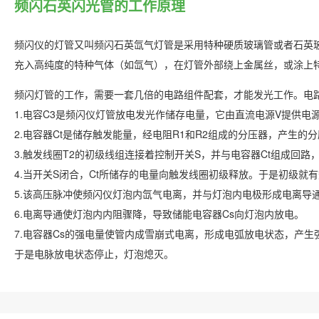
频闪石英闪光管的工作原理
频闪仪的灯管又叫频闪石英氙气灯管是采用特种硬质玻璃管或者石英
充入高纯度的特种气体（如氙气），在灯管外部绕上金属丝，或涂上
频闪灯管的工作，需要一套几倍的电路组件配套，才能发光工作。电
1.电容C3是频闪仪灯管放电发光作储存电量，它由直流电源V提供电
2.电容器Ct是储存触发能量，经电阻R1和R2组成的分压器，产生的分
3.触发线圈T2的初级线组连接着控制开关S，并与电容器Ct组成回
4.当开关S闭合，Ct所储存的电量向触发线圈初级释放。于是初级
5.该高压脉冲使频闪仪灯泡内氙气电离，并与灯泡内电极形成电离导
6.电离导通使灯泡内内阻骤降，导致储能电容器Cs向灯泡内放电。
7.电容器Cs的强电量使管内成雪崩式电离，形成电弧放电状态，产
于是电脉放电状态停止，灯泡熄灭。