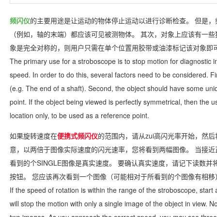
频闪仪
的主要用途是让运动的物体停止运动以进行诊断检查。 但是，频
（例如，轴的末端）都应该可见被测物体。 其次，对象上应该有一些
象是完全对称的，则用户只需在单个位置用胶带或油漆标记该对象即
The primary use for a stroboscope is to stop motion for diagnosti
speed. In order to do this, several factors need to be considered. Fi
(e.g. The end of a shaft). Second, the object should have some uniqu
point. If the object being viewed is perfectly symmetrical, then the u
location only, to be used as a reference point.
如果旋转速度在
便携式频闪仪
的范围内，请从zui高闪光率开始，然
意，以两倍于图像实际速度的闪光速率，您将看到两幅图像。 当接近
看到的个SINGLE图像是真实速度。 要确认真实速度，请记下读数并
按钮。 您应该再次看到一个图像（可能相对于所看到的个图像有相移
If the speed of rotation is within the range of the stroboscope, start
will stop the motion with only a single image of the object in view. N