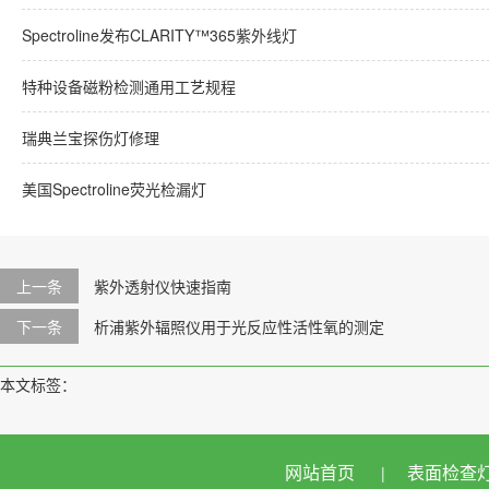
Spectroline发布CLARITY™365紫外线灯
特种设备磁粉检测通用工艺规程
瑞典兰宝探伤灯修理
美国Spectroline荧光检漏灯
上一条
紫外透射仪快速指南
下一条
析浦紫外辐照仪用于光反应性活性氧的测定
本文标签：
网站首页
表面检查
|