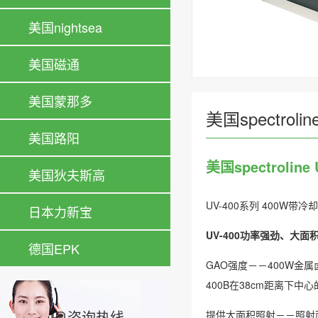
美国nightsea
美国磁通
美国蒙那多
美国spectro
美国路阳
美国spectrolin
美国狄夫斯高
UV-400系列 400W
日本力新宝
UV-400功率强劲、大
德国EPK
GAO强度－－400W金
400B在38cm距离下中心的
咨询热线
提供大面积照射－－照射面积达 