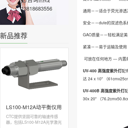
13818683556
通用－－适合于荧光渗透
安全－－dute的双滤色
新品推荐
GAO质量－－轻松满足美
紧凑－－易于运输及使用
可放在任何地方 — 内
UV-400 高强度紫外灯
配
达 24 x 10" （61cm
UV-400B 高强度紫外灯
30x 20" （76.2cmx
LS100-M12A动平衡仪用
CTC提供坚固可靠的轴速传感
激光转速传感器
器，包括LS100-M12A光学激光
传感器，旨在承受...