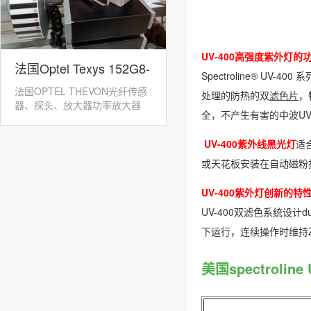
UV-400高强度紫外
灯的
法国Optel Texys 152G8-
Spectroline® U
法国OPTEL THEVON光纤传感
处理的防热的双
滤色片
，
GPK-12光纤转速传感器
器、探头、放大器功率放大器
全，不产生有害的中波UVB
152M：152M...
UV-400紫外线黑光灯
适
或天花板安装在自动磁粉探
UV-400紫外
灯创新的特
UV-400双滤色系统设计
下运行，连续操作时维持Z
美国spectrol