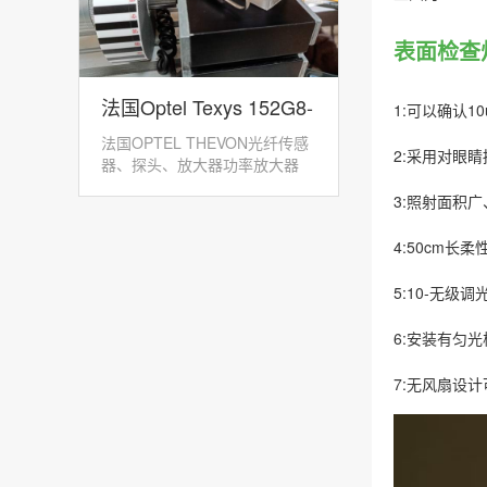
表面检查灯
法国Optel Texys 152G8-
1:可以确认1
法国OPTEL THEVON光纤传感
GPK-12光纤转速传感器
2:采用对眼
器、探头、放大器功率放大器
152M：152M...
3:照射面积
4:50cm长
5:10-无级调
6:安装有匀
7:无风扇设