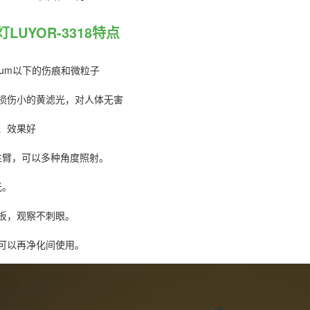
LUYOR-3318特点
0um以下的伤痕和微粒子
睛损伤小的黄滤光，对人体无害
广、效果好
柔性臂，可以多种角度照射。
光。
光板，观察不刺眼。
计可以再净化间使用。