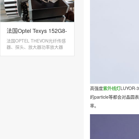
法国Optel Texys 152G8-
法国OPTEL THEVON光纤传感
GPK-12光纤转速传感器
器、探头、放大器功率放大器
152M：152M...
高强度
紫外线灯
LUYO
的particle等都会
率。