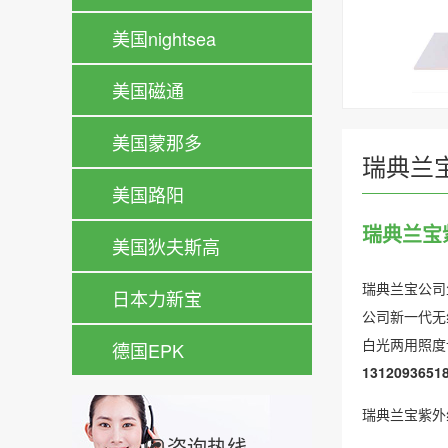
美国nightsea
美国磁通
美国蒙那多
瑞典兰宝
美国路阳
瑞典兰宝
美国狄夫斯高
瑞典兰宝公司
日本力新宝
公司新一代无
白光两用照度
德国EPK
131209365
瑞典兰宝紫外线
咨询热线