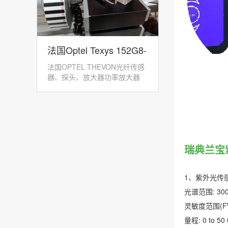
法国Optel Texys 152G8-
法国OPTEL THEVON光纤传感
GPK-12光纤转速传感器
器、探头、放大器功率放大器
152M：152M...
瑞典兰宝紫
1、紫外光传
光谱范围: 300 
灵敏度范围(FWHM
量程: 0 to 50