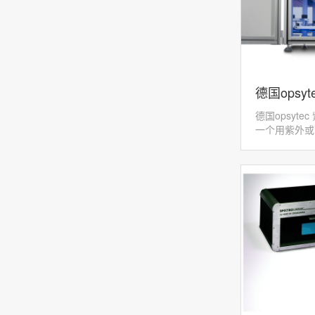
德国opsy
德国opsyte
BS-04
一个用紫外或
凑的坚固的设
间或剂量。这
2...