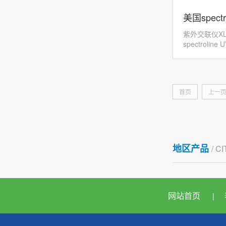
美国spectr
紫外交联仪XL-1
联仪
spectroline 
Spectron
设计实用，...
首页
上一
地区产品
/ C
网站首页
|