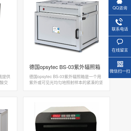
QQ咨询
联系电话
在线留言
德国opsytec BS-03紫外辐照箱
微信扫一扫
线提供
德国opsytec BS-03紫外辐照箱是一个用
酸交
紫外或可见光均匀地照射样本的紧凑的坚
胶中
固的设备，可以人为控制紫外或可见光的
啶二聚
照射时间或剂量。这个照射箱可以完全独
立安...