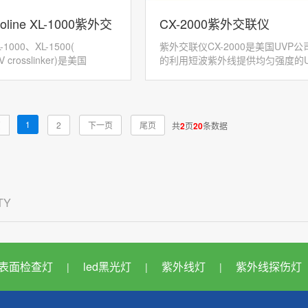
oline ​XL-1000紫外交
CX-2000紫外交联仪
000、XL-1500(
紫外交联仪CX-2000是美国UVP
UV crosslinker)是美国
的利用短波紫外线提供均匀强度的U
ics公司生产的紫外辐照设备，
射。抽屉型开门方式。内部尺寸：
290x287x91mm，外部尺寸：381x4
1
页
2
下一页
尾页
共
2
页
20
条数据
ITY
表面检查灯
led黑光灯
紫外线灯
紫外线探伤灯
|
|
|