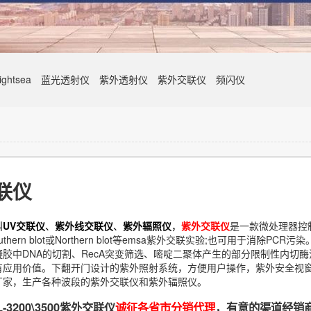
ghtsea
蓝光透射仪
紫外透射仪
紫外交联仪
频闪仪
联仪
叫
UV交联仪
、
紫外线交联仪
、
紫外辐照仪
，
紫外交联仪
是一款微处理器控
thern blot或Northern blot等emsa紫外交联实验;也可用于消除PCR污染
胶中DNA的切割、RecA突变筛选、嘧啶二聚体产生的部分限制性内切酶
有应用价值。下翻开门设计的紫外照射系统，方便用户操作，紫外安全视
厂家，生产各种波段的紫外交联仪和紫外辐照仪。
-3200\3500紫外交联仪
诚征各省市分销代理
，有意的渠道经销商请