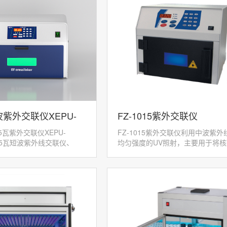
波紫外交联仪XEPU-
FZ-1015紫外交联仪
5瓦紫外交联仪XEPU-
FZ-1015紫外交联仪利用中波紫外
15瓦短波紫外线交联仪、
均匀强度的UV照射，主要用于将核
酸紫外交联仪，是一个多用途的
联固定在膜上，还可用于琼脂糖凝
的紫外照射系统，可广泛应
DNA的切割、RecA突变筛选、嘧
体产生的...