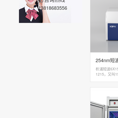
13818683556
254nm短
析浦短波6X1
1215
1215，又叫
254nm核
微处理器控制
用于核酸...