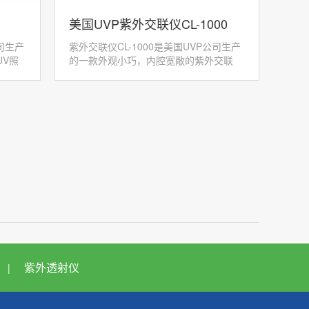
美国UVP紫外交联仪CL-1000
公司生产
紫外交联仪CL-1000是美国UVP公司生产
V照
的一款外观小巧，内腔宽敞的紫外交联
仪，它运用紫外短波能量，既可用于核酸
45...
的膜固定、EB染色的D皿.缺刻，又能用
于rec...
紫外透射仪
|