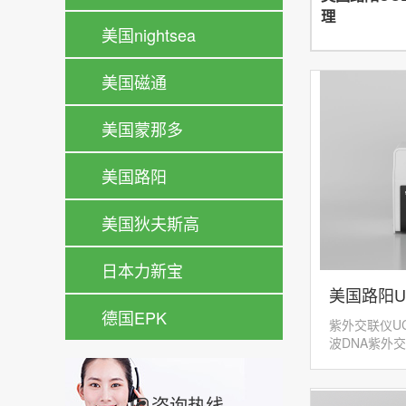
理
美国nightsea
美国磁通
美国蒙那多
美国路阳
美国狄夫斯高
日本力新宝
美国路阳U
德国EPK
紫外交联仪UC
波DNA紫外
理器控制的紫
核酸连接到膜
微处...
咨询热线