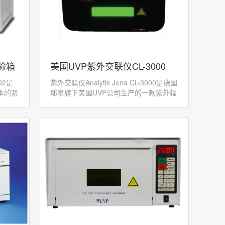
试验箱
美国UVP紫外交联仪CL-3000
02是
紫外交联仪Analytik Jena CL-3000是德国
本的紧
耶拿旗下美国UVP公司生产的一款紫外辐
外或可
照设备，CL-3000（开门型）为CL-1000
箱可以
紫外交联仪升级替...