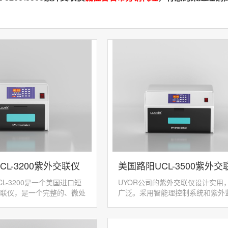
CL-3200紫外交联仪
美国路阳UCL-3500紫外交
L-3200是一个美国进口短
UYOR公司的紫外交联仪设计实用
交联仪，是一个完整的、微处
广泛。采用智能理控制系统和紫外
外线照射系统，主要用于将
路。可以更快、更精-确的安全地得
和消除 PCR 污染。可编程
靠无误的结果，减少无须的调整时
必要的重复过程...