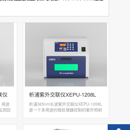
联仪
析浦紫外交联仪XEPU-1208L
，用途
析浦365nm长波紫外交联仪XEPU-1208L
监测回
是一个多用途的微处理器控制的紫外照射
到可
系统，可广泛应用于核酸的膜交联（在印
间，不
迹实验和克隆或噬菌斑搭车后通过将核酸
共价...