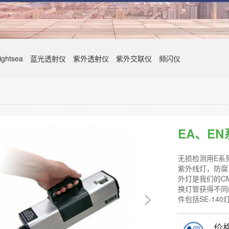
ghtsea
蓝光透射仪
紫外透射仪
紫外交联仪
频闪仪
EA、E
无损检测用E系
紫外线灯，防腐
外灯是我们的C
换灯管获得不同
件包括SE-140
价