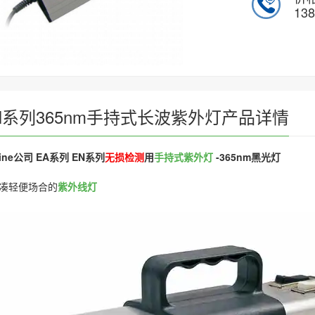
138
N系列365nm手持式长波紫外灯产品详情
line公司 EA系列 EN系列
无损检测
用
手持式紫外灯
-365nm黑光灯
凑轻便场合的
紫外线灯