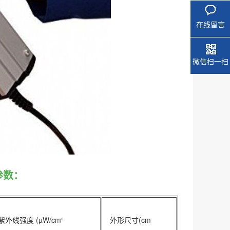
在线留言
微信扫一扫
参数：
外线强度 (µW/cm²
外形尺寸(cm