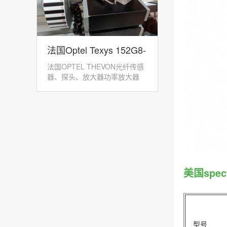
法国Optel Texys 152G8-
法国OPTEL THEVON光纤传感
GPK-12光纤转速传感器
器、探头、放大器功率放大器
152M：152M...
美国spe
型号