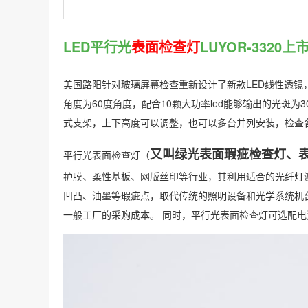
LED平行光
表面检查灯
LUYOR-3320上
美国路阳针对玻璃屏幕检查重新设计了新款LED线性透镜
角度为60度角度，配合10颗大功率led能够输出的光斑为
式支架，上下高度可以调整，也可以多台并列安装，检查
又叫绿光表面瑕疵检查灯、
平行光表面检查灯（
护膜、柔性基板、网版丝印等行业，其利用适合的光纤灯
凹凸、油墨等瑕疵点，取代传统的照明设备和光学系统机
一般工厂的采购成本。 同时，平行光表面检查灯可选配