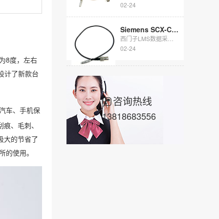
02-24
​Siemens SCX-CAS05信号电缆
西门子LMS数据采集仪信号通讯电缆： 1针LEMO CAMAC转BNC母头 ...
02-24
为8度，左右
。设计了新款台
咨询热线
、汽车、手机保
13818683556
刮痕、毛刺、
极大的节省了
所的使用。