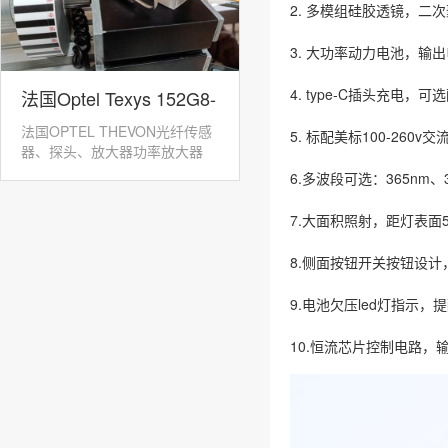
2. 多模组硅胶透镜，二次
3. 大功率动力电池，输
4. type-C插头充电
法国Optel Texys 152G8-
法国OPTEL THEVON光纤传感
5. 标配美标100-260v
GPK-12光纤转速传感器
器、探头、放大器功率放大器
152M：152M...
6.多波段可选：365nm、39
7.大面积照射，距灯表面
8.侧面按钮开关按钮设计
9.电池欠压led灯指示
10.恒流芯片控制电路，