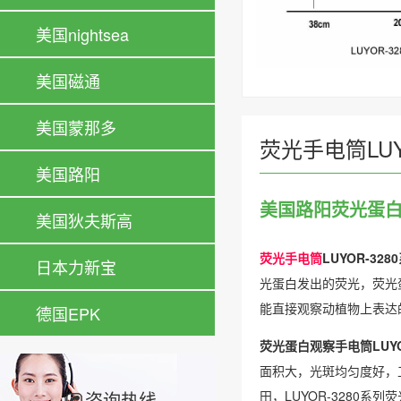
美国nightsea
美国磁通
美国蒙那多
荧光手电筒LUY
美国路阳
美国路阳荧光蛋白观
美国狄夫斯高
荧光手电筒
LUYOR-328
日本力新宝
光蛋白发出的荧光，荧光蛋
能直接观察动植物上表达
德国EPK
荧光蛋白观察手电筒LUYO
面积大，光斑均匀度好，工
咨询热线
田，LUYOR-3280系